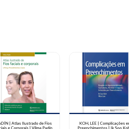
10% OFF
DÍN | Atlas Ilustrado de Fios
KOH, LEE | Complicações 
ciais e Corporais | Vilma Padín
Preenchimentos | Ik Soo Ko