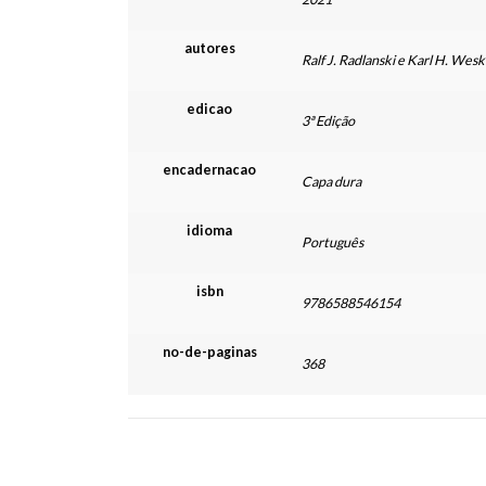
autores
Ralf J. Radlanski e Karl H. Wes
edicao
3ª Edição
encadernacao
Capa dura
idioma
Português
isbn
9786588546154
no-de-paginas
368