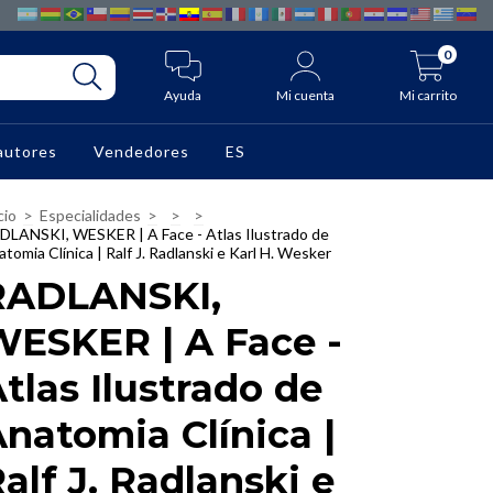
0
Ayuda
Mi cuenta
Mi carrito
autores
Vendedores
ES
cio
>
Especialidades
>
>
>
DLANSKI, WESKER | A Face - Atlas Ilustrado de
tomia Clínica | Ralf J. Radlanski e Karl H. Wesker
RADLANSKI,
WESKER | A Face -
tlas Ilustrado de
natomia Clínica |
alf J. Radlanski e