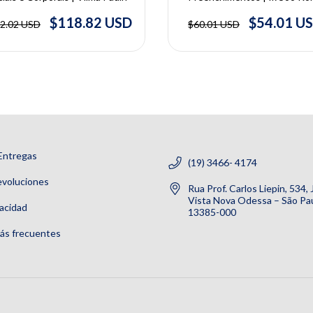
Won Lee
$118.82 USD
$54.01 U
2.02 USD
$60.01 USD
Entregas
(19) 3466- 4174
evoluciones
Rua Prof. Carlos Liepin, 534,
Vista Nova Odessa – São Pau
vacidad
13385-000
ás frecuentes