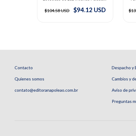
amentos Para
Lucian Fodor e Yehuda Ullmann
sh, Dario
.34 USD
$94.12 USD
$104.58 USD
$13
eydenrych
Contacto
Despacho y 
Quienes somos
Cambios y d
contato@editoranapoleao.com.br
Aviso de pri
Preguntas m