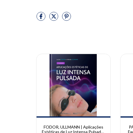
10% OFF
10% OFF
OSSI,
FODOR, ULLMANN | Aplicações
PA
atomia
Estéticas de Luz Intensa Pulsada |
Fa