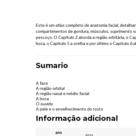
Este é um atlas completo de anatomia facial, detalha
compartimentos de gordura, músculos, suprimento vas
pescoço. O Capítulo 2 aborda a região orbitária, o Cap
boca, o Capítulo 5 a orelha e por último o Capítulo 6
Sumario
A face
A região orbital
A região nasal e médio-facial
A boca
O ouvido
A pele e o envelhecimento do rosto
Informação adicional
ano
2021