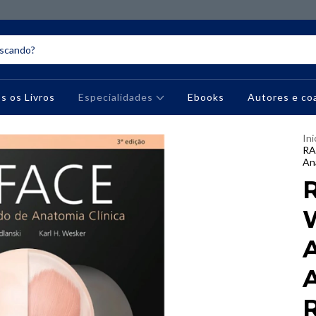
s os Livros
Especialidades
Ebooks
Autores e co
Ini
RA
Ana
A
A
R