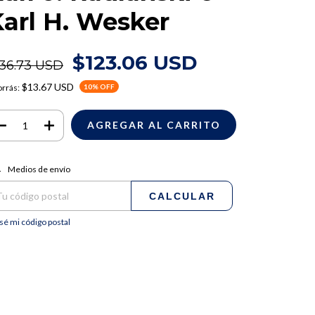
arl H. Wesker
$123.06 USD
136.73 USD
$13.67 USD
rrás:
10
% OFF
regas para el CP:
CAMBIAR CP
Medios de envío
CALCULAR
sé mi código postal