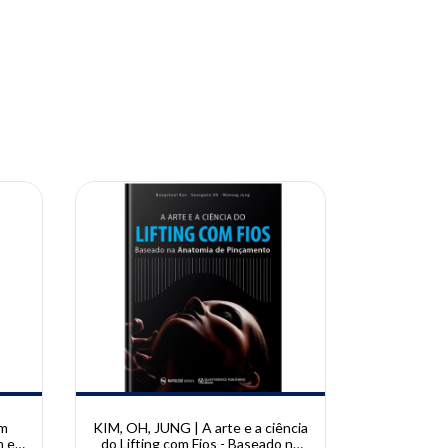
10% OFF
10% OFF
em
KIM, OH, JUNG | A arte e a ciência
DONOLA, 
h e
do Lifting com Fios - Baseado na
Compl