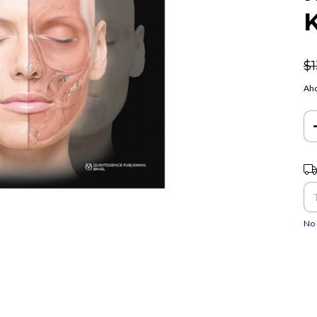
K
$
Aho
Ent
No 