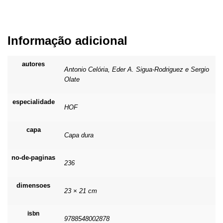
Informação adicional
autores
Antonio Celória, Eder A. Sigua-Rodriguez e Sergio
Olate
especialidade
HOF
capa
Capa dura
no-de-paginas
236
dimensoes
23 × 21 cm
isbn
9788548002878