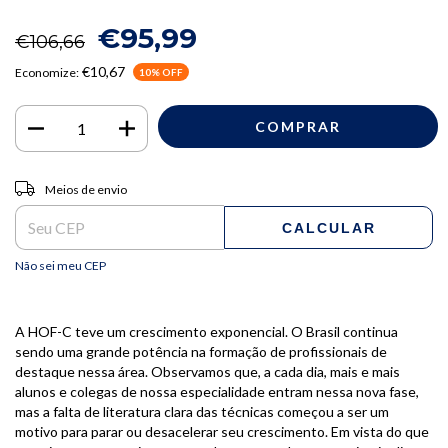
€95,99
€106,66
€10,67
Economize:
10
% OFF
Entregas para o CEP:
ALTERAR CEP
Meios de envio
CALCULAR
Não sei meu CEP
A HOF-C teve um crescimento exponencial. O Brasil continua
sendo uma grande potência na formação de profissionais de
destaque nessa área. Observamos que, a cada dia, mais e mais
alunos e colegas de nossa especialidade entram nessa nova fase,
mas a falta de literatura clara das técnicas começou a ser um
motivo para parar ou desacelerar seu crescimento. Em vista do que