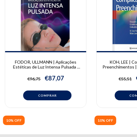
FODOR, ULLMANN | Aplicações
KOH, LEE | Co
Estéticas de Luz Intensa Pulsada |
Preenchimentos |
Lucian Fodor e Yehuda Ullmann
L
€87,07
€96,75
€55,51
10% OFF
10% OFF