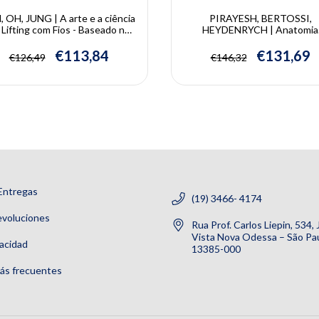
, OH, JUNG | A arte e a ciência
PIRAYESH, BERTOSSI,
 Lifting com Fios - Baseado na
HEYDENRYCH | Anatomia
Anatomia de Pinçamento |
Estética Facial - Fundamentos
ongcheol Kim, Seungmin Oh,
Injeções | Ali Pirayesh, Dar
€113,84
€131,69
€126,49
€146,32
Wonsug Jung
Bertossi, Izolda Heydenryc
Entregas
(19) 3466- 4174
evoluciones
Rua Prof. Carlos Liepin, 534,
Vista Nova Odessa – São Pau
vacidad
13385-000
ás frecuentes