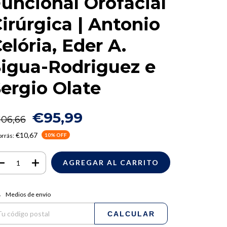
uncional Orofacial
irúrgica | Antonio
elória, Eder A.
Sigua-Rodriguez e
ergio Olate
€95,99
106,66
€10,67
rrás:
10
% OFF
regas para el CP:
CAMBIAR CP
Medios de envío
CALCULAR