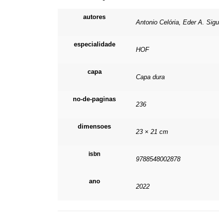
autores
Antonio Celória, Eder A. Sig
especialidade
HOF
capa
Capa dura
no-de-paginas
236
dimensoes
23 × 21 cm
isbn
9788548002878
ano
2022