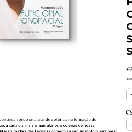
F
C
C
S
€
Aho
Ent
 continua sendo uma grande potência na formação de
, a cada dia, mais e mais alunos e colegas de nossa
literatura clara das técnicas começou a ser um motivo para parar