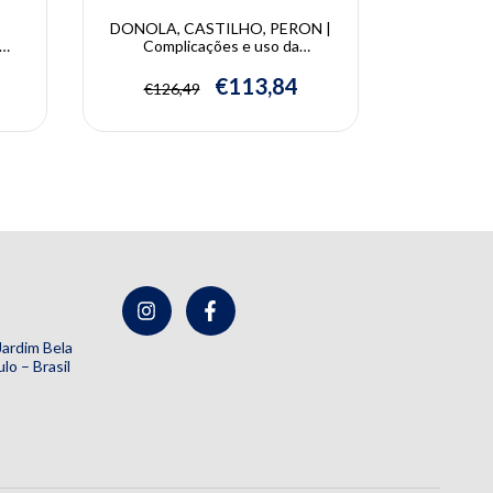
DONOLA, CASTILHO, PERON |
KOH, LE
Complicações e uso da
Preenchim
 Para
Ultrassonografia na Estética Facial
io
e Cosmiatria | Danilo Peron, Gisele
€113,84
€126,49
€55
h
Donola, Vivian Castilho
 Jardim Bela
lo – Brasil