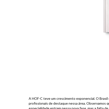
F
A HOF-C teve um crescimento exponencial. O Brasil
profissionais de destaque nessa área. Observamos que
especialidade entram nessa nova fase, mas a falta de 