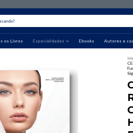
s os Livros
Especialidades
Ebooks
Autores e co
Ini
CE
Fun
Si