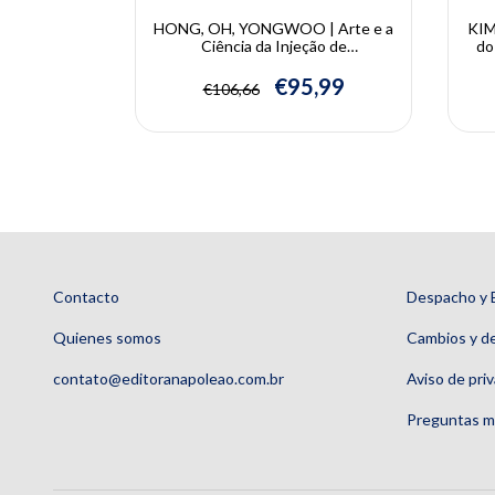
quivocada
HONG, OH, YONGWOO | Arte e a
KIM
stéticos -
Ciência da Injeção de
do
 Corporal |
Preenchimento | Giwoong Hong,
ampos
Seungmin Oh, Bongcheol Kim e
B
,68
€95,99
€106,66
Yongwoo Lee
Contacto
Despacho y 
Quienes somos
Cambios y d
contato@editoranapoleao.com.br
Aviso de pri
Preguntas m