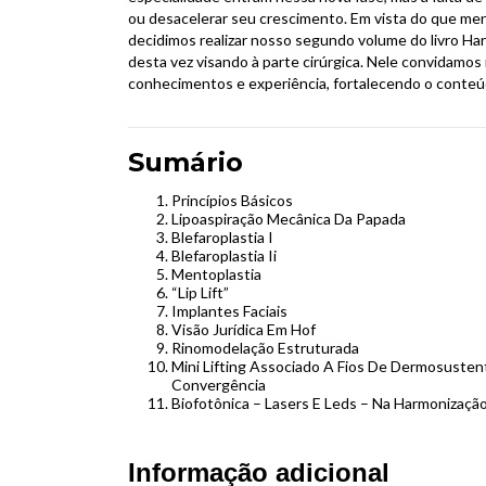
ou desacelerar seu crescimento. Em vista do que men
decidimos realizar nosso segundo volume do livro Har
desta vez visando à parte cirúrgica. Nele convidamos 
conhecimentos e experiência, fortalecendo o conteúd
Sumário
Princípios Básicos
Lipoaspiração Mecânica Da Papada
Blefaroplastia I
Blefaroplastia Ii
Mentoplastia
“Lip Lift”
Implantes Faciais
Visão Jurídica Em Hof
Rinomodelação Estruturada
Mini Lifting Associado A Fios De Dermosuste
Convergência
Biofotônica – Lasers E Leds – Na Harmonização
Informação adicional