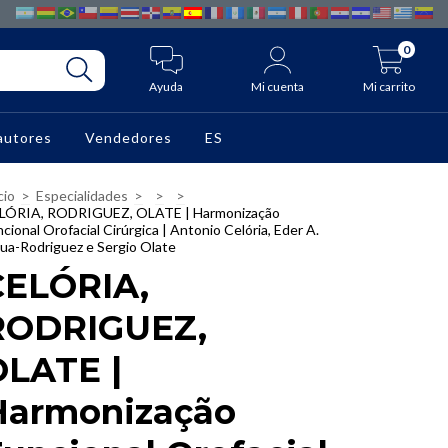
0
Ayuda
Mi cuenta
Mi carrito
autores
Vendedores
ES
cio
>
Especialidades
>
>
>
LÓRIA, RODRIGUEZ, OLATE | Harmonização
cional Orofacial Cirúrgica | Antonio Celória, Eder A.
gua-Rodriguez e Sergio Olate
CELÓRIA,
RODRIGUEZ,
OLATE |
Harmonização