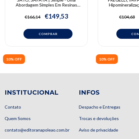
Abordagem Simples Em Resinas
Hipomineralizaç
Compostas | Adriano Sapata, Claudio
Incisivos | Fregel
Sato
Pettorossi Impara
€149,53
€166,14
€104,68
Pi
10% OFF
10% OFF
INSTITUCIONAL
INFOS
Contato
Despacho e Entregas
Quem Somos
Trocas e devoluções
contato@editoranapoleao.com.br
Aviso de privacidade