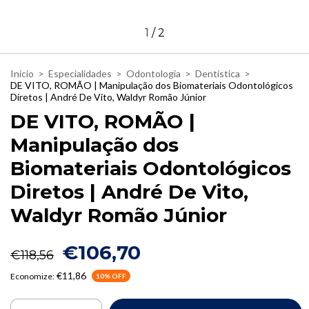
1
/
2
Início
>
Especialidades
>
Odontologia
>
Dentística
>
DE VITO, ROMÃO | Manipulação dos Biomateriais Odontológicos
Diretos | André De Vito, Waldyr Romão Júnior
DE VITO, ROMÃO |
Manipulação dos
Biomateriais Odontológicos
Diretos | André De Vito,
Waldyr Romão Júnior
€106,70
€118,56
€11,86
Economize:
10
% OFF