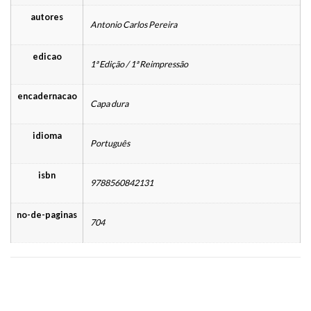
autores
Antonio Carlos Pereira
edicao
1ª Edição / 1ª Reimpressão
encadernacao
Capa dura
idioma
Português
isbn
9788560842131
no-de-paginas
704