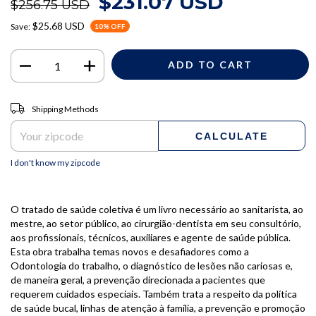
$231.07 USD
$256.75 USD
$25.68 USD
Save:
10
% OFF
Shipping for zipcode:
CHANGE ZIPCODE
Shipping Methods
CALCULATE
I don't know my zipcode
O tratado de saúde coletiva é um livro necessário ao sanitarista, ao
mestre, ao setor público, ao cirurgião-dentista em seu consultório,
aos profissionais, técnicos, auxiliares e agente de saúde pública.
Esta obra trabalha temas novos e desafiadores como a
Odontologia do trabalho, o diagnóstico de lesões não cariosas e,
de maneira geral, a prevenção direcionada a pacientes que
requerem cuidados especiais. Também trata a respeito da política
de saúde bucal, linhas de atenção à família, a prevenção e promoção