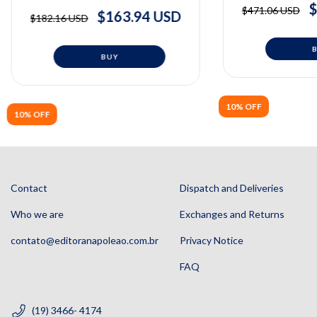
Periodontal | Vincent Ronco
& CLAUDIO
$
$471.06 USD
$163.94 USD
$182.16 USD
10% OFF
10% OFF
Contact
Dispatch and Deliveries
Who we are
Exchanges and Returns
contato@editoranapoleao.com.br
Privacy Notice
FAQ
(19) 3466- 4174