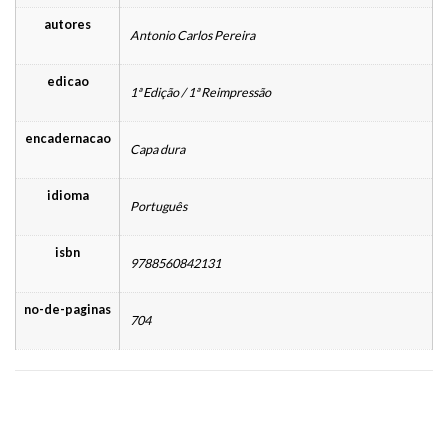
autores
Antonio Carlos Pereira
edicao
1ª Edição / 1ª Reimpressão
encadernacao
Capa dura
idioma
Português
isbn
9788560842131
no-de-paginas
704