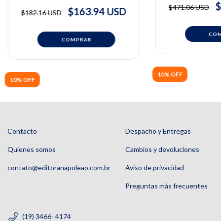
Periodontal | Vincent Ronco
& CLAUDIO
$
$471.06 USD
$163.94 USD
$182.16 USD
10% OFF
10% OFF
Contacto
Despacho y Entregas
Quienes somos
Cambios y devoluciones
contato@editoranapoleao.com.br
Aviso de privacidad
Preguntas más frecuentes
(19) 3466- 4174