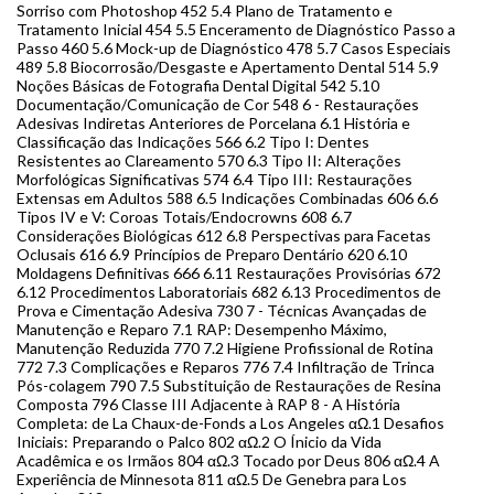
Sorriso com Photoshop 452 5.4 Plano de Tratamento e
Tratamento Inicial 454 5.5 Enceramento de Diagnóstico Passo a
Passo 460 5.6 Mock-up de Diagnóstico 478 5.7 Casos Especiais
489 5.8 Biocorrosão/Desgaste e Apertamento Dental 514 5.9
Noções Básicas de Fotografia Dental Digital 542 5.10
Documentação/Comunicação de Cor 548 6 - Restaurações
Adesivas Indiretas Anteriores de Porcelana 6.1 História e
Classificação das Indicações 566 6.2 Tipo I: Dentes
Resistentes ao Clareamento 570 6.3 Tipo II: Alterações
Morfológicas Significativas 574 6.4 Tipo III: Restaurações
Extensas em Adultos 588 6.5 Indicações Combinadas 606 6.6
Tipos IV e V: Coroas Totais/Endocrowns 608 6.7
Considerações Biológicas 612 6.8 Perspectivas para Facetas
Oclusais 616 6.9 Princípios de Preparo Dentário 620 6.10
Moldagens Definitivas 666 6.11 Restaurações Provisórias 672
6.12 Procedimentos Laboratoriais 682 6.13 Procedimentos de
Prova e Cimentação Adesiva 730 7 - Técnicas Avançadas de
Manutenção e Reparo 7.1 RAP: Desempenho Máximo,
Manutenção Reduzida 770 7.2 Higiene Profissional de Rotina
772 7.3 Complicações e Reparos 776 7.4 Infiltração de Trinca
Pós-colagem 790 7.5 Substituição de Restaurações de Resina
Composta 796 Classe III Adjacente à RAP 8 - A História
Completa: de La Chaux-de-Fonds a Los Angeles αΩ.1 Desafios
Iniciais: Preparando o Palco 802 αΩ.2 O Ínicio da Vida
Acadêmica e os Irmãos 804 αΩ.3 Tocado por Deus 806 αΩ.4 A
Experiência de Minnesota 811 αΩ.5 De Genebra para Los