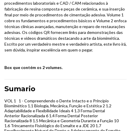
procedimentos laboratoriais e CAD / CAM relacionados à
fabricação de resina composta e peças de cerâmica, e sua inserção
final por meio de procedimentos de cimentação adesiva. Volume 1
cobre os fundamentos e procedimentos básicos e Volume 2 enfoca
técnicas clínicas avançadas, manutenção e reparo de restaurações
adesivas. Os códigos QR fornecem links para demonstrações das
técnicas e vídeos dramáticos destacando a arte da biomimética.
Escrito por um verdadeiro mestre e verdadeiro artista, este livro irá,
sem dúvida, inspirar excelência em quem o pegar.
Box que contém os 2 volumes.
Sumario
VOL 1 1 - Compreendendo o Dente Intacto e o Princípio
Biomimético 1.1 Biologia, Mecânica, Função e Estética 2 1.2
Adaptabilidade e Flexibilidade Ideais 4 1.3 Forma Dental
Anterior Racionalizada 6 1.4 Forma Dental Posterior
Racionalizada 8 1.5 Mecânica e Geometria Durante a Função 10
1.6 Trincamento Fisiológico do Esmalte e a JDE 20 1.7
Envelhecimento Natural do Dente e Adelgaçamento do Esmalte