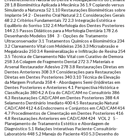
28 1.8 Biomimética Aplicada à Mecânica 36 1.9 Copiando versus
Simulando a Natureza 52 1.10 Restaurações Biomiméticas sobre
Implante 54 2 - Desenho Oral Natural 2.1 Considerações Gerais
68 2.2 Critérios Fundamentais 72 2.3 Integração Estética e
Equilíbrio do Sorriso 132 2.4 Morfologia dos Dentes Posteriores
144 2.5 Passos Didáticos para a Morfologia Dentária 178 2.6
Desenhando Modelos 184 3 - Opções de Tratamento
Ultraconservador 3.1 Tratamentos Químicos e Biomimética 234
3.2 Clareamento Vital com Moldeiras 236 3.3 Microabrasão e
Megabrasão 250 3.4 Remineralização e Infiltração de Resina 254
3.5 Técnica de Clareamento Não Vital com Curativo de Demora
258 3.6 Colagem de Fragmento Dental 272 3.7 Materiais e
Arsenal Restaurador Adesivo 278 3.8 Restaurações Diretas em
Dentes Anteriores 308 3.9 Considerações para Restaurações
Diretas em Dentes Posteriores 340 3.10 Técnica de Elevação
da Margem Profunda 358 4 - Abordagens Semi-(In)diretas em
Dentes Posteriores e Anteriores 4.1 Perspectiva Histórica e
Classificação 380 4.2 A Era do CAD/CAM no Consultório 386
4.3 Restaurações CAD/CAM em Dentes Posteriores 388 4.4
Selamento Dentinário Imediato 400 4.5 Restauração Natural
CAD/CAM 412 4.6 Endocrowns e Conjuntos em CAD/CAM 414
4.7 Procedimentos de Cimentação em Dentes Posteriores 416
4.8 Restaurações Anteriores em CAD/CAM 424 VOL 2 5 -
Planejamento de Tratamento Estético e Abordagem de
Diagnóstico 5.1 Relações Interativas Paciente-Consultório-
Laboratório 448 5.2 Manejo do Paciente 450 5.3 Desenho do