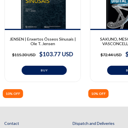
JENSEN | Enxertos Ósseos Sinusais |
SAKUNO, MESQ
Ole T. Jensen
VASCONCELLO
Implantodontia Di
Arte | Adilson Sak
$103.77 USD
$115.30 USD
$72.44 USD
Mesquita, Luiz 
Andre, Diego Klee
Danilo
10% OFF
10% OFF
Contact
Dispatch and Deliveries