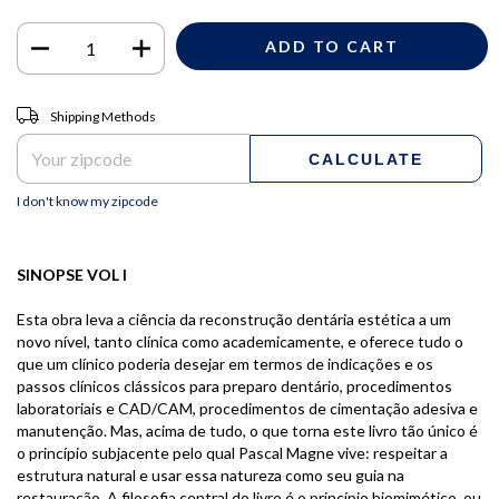
Shipping for zipcode:
CHANGE ZIPCODE
Shipping Methods
CALCULATE
I don't know my zipcode
SINOPSE VOL I
Esta obra leva a ciência da reconstrução dentária estética a um
novo nível, tanto clínica como academicamente, e oferece tudo o
que um clínico poderia desejar em termos de indicações e os
passos clínicos clássicos para preparo dentário, procedimentos
laboratoriais e CAD/CAM, procedimentos de cimentação adesiva e
manutenção. Mas, acima de tudo, o que torna este livro tão único é
o princípio subjacente pelo qual Pascal Magne vive: respeitar a
estrutura natural e usar essa natureza como seu guia na
restauração. A filosofia central do livro é o princípio biomimético, ou