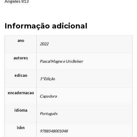
Angeles 813
Informação adicional
ano
2022
autores
Pascal Magne e Urs Belser
edicao
1ª Edição
encadernacao
Capa dura
idioma
Português
isbn
9788548001048