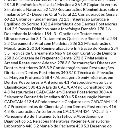
28 1.8 Biomimética Aplicada à Mecânica 36 1.9 Copiando versus
Simulando a Natureza 52 1.10 Restaurações Biomiméticas sobre
Implante 54 2 - Desenho Oral Natural 2.1 Considerações Gerais
68 2.2 Critérios Fundamentais 72 2.3 Integração Estética e
Equilíbrio do Sorriso 132 2.4 Morfologia dos Dentes Posteriores
144 2.5 Passos Didáticos para a Morfologia Dentária 178 2.6
Desenhando Modelos 184 3 - Opções de Tratamento
Ultraconservador 3.1 Tratamentos Químicos e Biomimética 234
3.2 Clareamento Vital com Moldeiras 236 3.3 Microabrasão e
Megabrasão 250 3.4 Remineralização e Infiltração de Resina 254
3.5 Técnica de Clareamento Não Vital com Curativo de Demora
258 3.6 Colagem de Fragmento Dental 272 3.7 Materiais e
Arsenal Restaurador Adesivo 278 3.8 Restaurações Diretas em
Dentes Anteriores 308 3.9 Considerações para Restaurações
Diretas em Dentes Posteriores 340 3.10 Técnica de Elevação
da Margem Profunda 358 4 - Abordagens Semi-(In)diretas em
Dentes Posteriores e Anteriores 4.1 Perspectiva Histórica e
Classificação 380 4.2 A Era do CAD/CAM no Consultório 386
4.3 Restaurações CAD/CAM em Dentes Posteriores 388 4.4
Selamento Dentinário Imediato 400 4.5 Restauração Natural
CAD/CAM 412 4.6 Endocrowns e Conjuntos em CAD/CAM 414
4.7 Procedimentos de Cimentação em Dentes Posteriores 416
4.8 Restaurações Anteriores em CAD/CAM 424 VOL 2 5 -
Planejamento de Tratamento Estético e Abordagem de
Diagnóstico 5.1 Relações Interativas Paciente-Consultório-
Laboratório 448 5.2 Manejo do Paciente 450 5.3 Desenho do