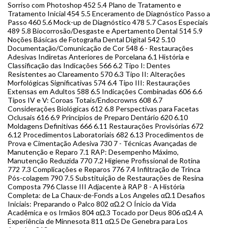
Sorriso com Photoshop 452 5.4 Plano de Tratamento e
Tratamento Inicial 454 5.5 Enceramento de Diagnóstico Passo a
Passo 460 5.6 Mock-up de Diagnóstico 478 5.7 Casos Especiais
489 5.8 Biocorrosão/Desgaste e Apertamento Dental 514 5.9
Noções Básicas de Fotografia Dental Digital 542 5.10
Documentação/Comunicação de Cor 548 6 - Restaurações
Adesivas Indiretas Anteriores de Porcelana 6.1 História e
Classificação das Indicações 566 6.2 Tipo I: Dentes
Resistentes ao Clareamento 570 6.3 Tipo II: Alterações
Morfológicas Significativas 574 6.4 Tipo III: Restaurações
Extensas em Adultos 588 6.5 Indicações Combinadas 606 6.6
Tipos IV e V: Coroas Totais/Endocrowns 608 6.7
Considerações Biológicas 612 6.8 Perspectivas para Facetas
Oclusais 616 6.9 Princípios de Preparo Dentário 620 6.10
Moldagens Definitivas 666 6.11 Restaurações Provisórias 672
6.12 Procedimentos Laboratoriais 682 6.13 Procedimentos de
Prova e Cimentação Adesiva 730 7 - Técnicas Avançadas de
Manutenção e Reparo 7.1 RAP: Desempenho Máximo,
Manutenção Reduzida 770 7.2 Higiene Profissional de Rotina
772 7.3 Complicações e Reparos 776 7.4 Infiltração de Trinca
Pós-colagem 790 7.5 Substituição de Restaurações de Resina
Composta 796 Classe III Adjacente à RAP 8 - A História
Completa: de La Chaux-de-Fonds a Los Angeles αΩ.1 Desafios
Iniciais: Preparando o Palco 802 αΩ.2 O Ínicio da Vida
Acadêmica e os Irmãos 804 αΩ.3 Tocado por Deus 806 αΩ.4 A
Experiência de Minnesota 811 αΩ.5 De Genebra para Los