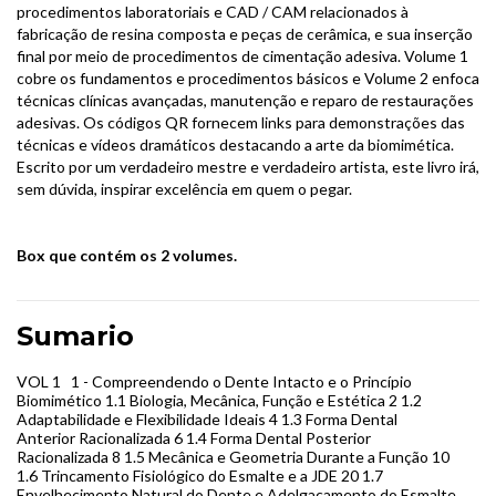
procedimentos laboratoriais e CAD / CAM relacionados à
fabricação de resina composta e peças de cerâmica, e sua inserção
final por meio de procedimentos de cimentação adesiva. Volume 1
cobre os fundamentos e procedimentos básicos e Volume 2 enfoca
técnicas clínicas avançadas, manutenção e reparo de restaurações
adesivas. Os códigos QR fornecem links para demonstrações das
técnicas e vídeos dramáticos destacando a arte da biomimética.
Escrito por um verdadeiro mestre e verdadeiro artista, este livro irá,
sem dúvida, inspirar excelência em quem o pegar.
Box que contém os 2 volumes.
Sumario
VOL 1 1 - Compreendendo o Dente Intacto e o Princípio
Biomimético 1.1 Biologia, Mecânica, Função e Estética 2 1.2
Adaptabilidade e Flexibilidade Ideais 4 1.3 Forma Dental
Anterior Racionalizada 6 1.4 Forma Dental Posterior
Racionalizada 8 1.5 Mecânica e Geometria Durante a Função 10
1.6 Trincamento Fisiológico do Esmalte e a JDE 20 1.7
Envelhecimento Natural do Dente e Adelgaçamento do Esmalte