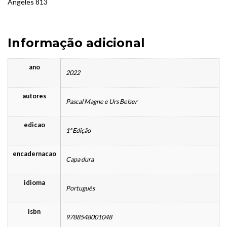
Angeles 813
Informação adicional
ano
2022
autores
Pascal Magne e Urs Belser
edicao
1ª Edição
encadernacao
Capa dura
idioma
Português
isbn
9788548001048