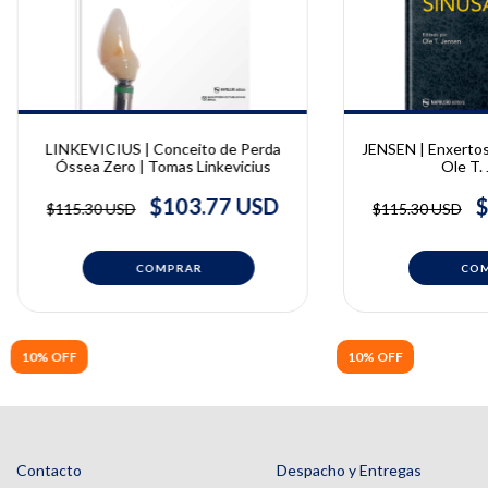
LINKEVICIUS | Conceito de Perda
JENSEN | Enxertos
Óssea Zero | Tomas Linkevicius
Ole T.
$103.77 USD
$
$115.30 USD
$115.30 USD
10% OFF
10% OFF
Contacto
Despacho y Entregas