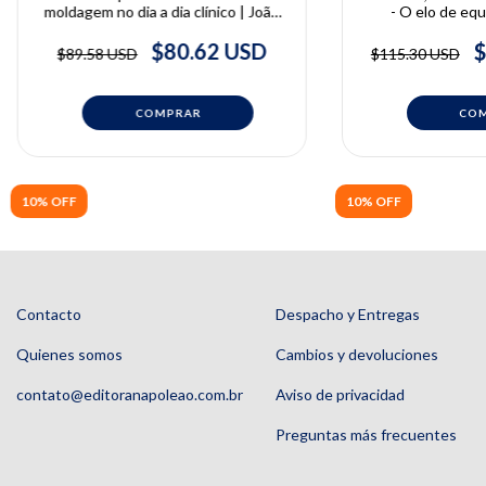
moldagem no dia a dia clínico | João
- O elo de equi
Moretti Junior
especialidades na 
Toshio Uehara e
$80.62 USD
$
$89.58 USD
$115.30 USD
So
10% OFF
10% OFF
Contacto
Despacho y Entregas
Quienes somos
Cambios y devoluciones
contato@editoranapoleao.com.br
Aviso de privacidad
Preguntas más frecuentes