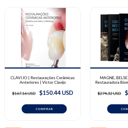
CLAVIJO | Restaurações Cerâmicas
MAGNE, BELSER
Anteriores | Victor Clavijo
Restauradora Biomi
| Pascal Magn
$150.44 USD
$
$167.16 USD
$274.32 USD