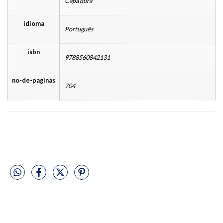
Capa dura
idioma
Português
isbn
9788560842131
no-de-paginas
704