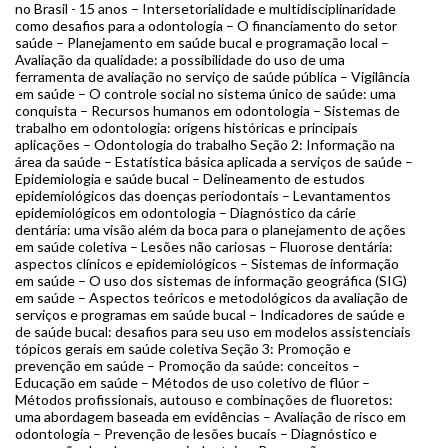
no Brasil - 15 anos – Intersetorialidade e multidisciplinaridade
como desafios para a odontologia – O financiamento do setor
saúde – Planejamento em saúde bucal e programação local –
Avaliação da qualidade: a possibilidade do uso de uma
ferramenta de avaliação no serviço de saúde pública – Vigilância
em saúde – O controle social no sistema único de saúde: uma
conquista – Recursos humanos em odontologia – Sistemas de
trabalho em odontologia: origens históricas e principais
aplicações – Odontologia do trabalho Seção 2: Informação na
área da saúde – Estatística básica aplicada a serviços de saúde –
Epidemiologia e saúde bucal – Delineamento de estudos
epidemiológicos das doenças periodontais – Levantamentos
epidemiológicos em odontologia – Diagnóstico da cárie
dentária: uma visão além da boca para o planejamento de ações
em saúde coletiva – Lesões não cariosas – Fluorose dentária:
aspectos clínicos e epidemiológicos – Sistemas de informação
em saúde – O uso dos sistemas de informação geográfica (SIG)
em saúde – Aspectos teóricos e metodológicos da avaliação de
serviços e programas em saúde bucal – Indicadores de saúde e
de saúde bucal: desafios para seu uso em modelos assistenciais
tópicos gerais em saúde coletiva Seção 3: Promoção e
prevenção em saúde – Promoção da saúde: conceitos –
Educação em saúde – Métodos de uso coletivo de flúor –
Métodos profissionais, autouso e combinações de fluoretos:
uma abordagem baseada em evidências – Avaliação de risco em
odontologia – Prevenção de lesões bucais – Diagnóstico e