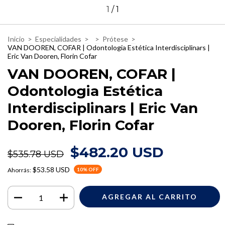
1
/
1
Inicio
>
Especialidades
>
>
Prótese
>
VAN DOOREN, COFAR | Odontologia Estética Interdisciplinars |
Eric Van Dooren, Florin Cofar
VAN DOOREN, COFAR |
Odontologia Estética
Interdisciplinars | Eric Van
Dooren, Florin Cofar
$482.20 USD
$535.78 USD
$53.58 USD
Ahorrás:
10
% OFF