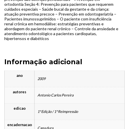
ortodontia Seção 4: Prevenção para pacientes que requerem
cuidados especiais – Saúde bucal da gestante e da criança:
atuação preventiva precoce – Prevenção em odontogeriatria –
Pacientes imunossuprimidos – O paciente com insuficiência
renal crônica em hemodiálise: estratégias preventivas e
abordagem do paciente renal crônico – Controle da ansiedade e
atendimento odontológico a pacientes cardiopatas,
hipertensos e diabéticos
Informação adicional
ano
2009
autores
Antonio Carlos Pereira
edicao
1ª Edição / 1ª Reimpressão
encadernacao
Capa dura