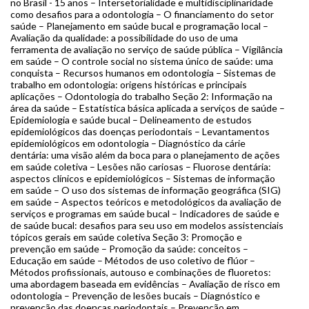
no Brasil - 15 anos – Intersetorialidade e multidisciplinaridade
como desafios para a odontologia – O financiamento do setor
saúde – Planejamento em saúde bucal e programação local –
Avaliação da qualidade: a possibilidade do uso de uma
ferramenta de avaliação no serviço de saúde pública – Vigilância
em saúde – O controle social no sistema único de saúde: uma
conquista – Recursos humanos em odontologia – Sistemas de
trabalho em odontologia: origens históricas e principais
aplicações – Odontologia do trabalho Seção 2: Informação na
área da saúde – Estatística básica aplicada a serviços de saúde –
Epidemiologia e saúde bucal – Delineamento de estudos
epidemiológicos das doenças periodontais – Levantamentos
epidemiológicos em odontologia – Diagnóstico da cárie
dentária: uma visão além da boca para o planejamento de ações
em saúde coletiva – Lesões não cariosas – Fluorose dentária:
aspectos clínicos e epidemiológicos – Sistemas de informação
em saúde – O uso dos sistemas de informação geográfica (SIG)
em saúde – Aspectos teóricos e metodológicos da avaliação de
serviços e programas em saúde bucal – Indicadores de saúde e
de saúde bucal: desafios para seu uso em modelos assistenciais
tópicos gerais em saúde coletiva Seção 3: Promoção e
prevenção em saúde – Promoção da saúde: conceitos –
Educação em saúde – Métodos de uso coletivo de flúor –
Métodos profissionais, autouso e combinações de fluoretos:
uma abordagem baseada em evidências – Avaliação de risco em
odontologia – Prevenção de lesões bucais – Diagnóstico e
prevenção das doenças periodontais – Prevenção em