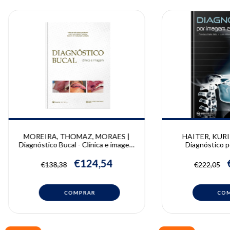
MOREIRA, THOMAZ, MORAES |
HAITER, KURI
Diagnóstico Bucal - Clínica e imagem
Diagnóstico 
| Carlos Antonio Moreira, Luiz
Odontologia | Fran
Alexandre Thomaz, Paulo de
Lucio M. Kurita 
€124,54
€138,38
€222,05
Camargo Moraes