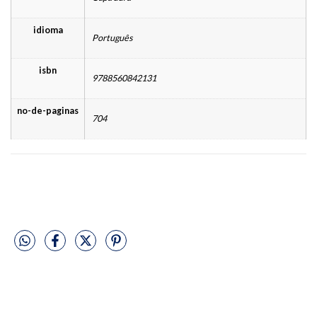
idioma
Português
isbn
9788560842131
no-de-paginas
704