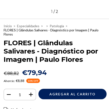
1
/
2
Inicio
>
Especialidades
>
>
Patologia
>
FLORES | Glândulas Salivares - Diagnóstico por Imagem | Paulo
Flores
FLORES | Glândulas
Salivares - Diagnóstico por
Imagem | Paulo Flores
€79,94
€88,82
€8,88
Ahorrás:
10
% OFF
Entregas para el CP:
CAMBIAR CP