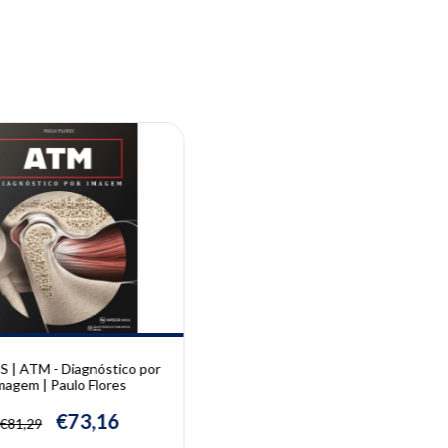
 | ATM - Diagnóstico por
magem | Paulo Flores
€73,16
€81,29