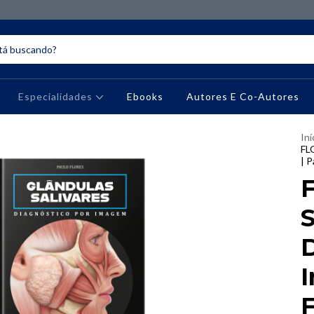
Especialidades
Ebooks
Autores E Co-Autores
Iní
FL
| P
S
D
F