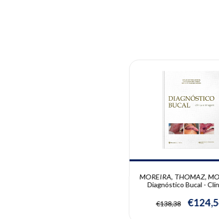
10% OFF
MOREIRA, THOMAZ, MO
Diagnóstico Bucal - Clín
imagem | Carlos. Moreira, 
Thomaz, Paulo de Cam
€124,
€138,38
Moraes