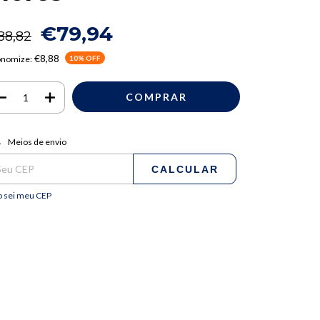
€79,94
88,82
€8,88
onomize:
10
% OFF
regas para o CEP:
ALTERAR CEP
Meios de envio
CALCULAR
 sei meu CEP