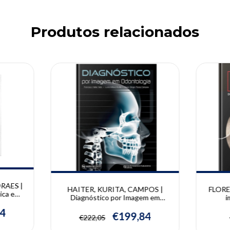
Produtos relacionados
10% OFF
10% OFF
RAES |
HAITER, KURITA, CAMPOS |
FLORES
ica e
Diagnóstico por Imagem em
i
Luiz A.
Odontologia | Francisco Haiter
argo
54
Neto, Lucio M. Kurita e Paulo S.
€199,84
€222,05
Campos