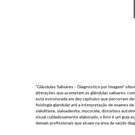
"Glândulas Salivares – Diagnóstico por Imagem" ofer
alterações que acometem as glândulas salivares, com
está estruturada em dez capítulos que percorrem des
fisiologia glandular até a interpretação de exames de
sialolitíase, sialoadenite, mucocele, distúrbios aut
visual cuidadosamente elaborado, o livro é um guia ess
demais profissionais que atuam na área da saúde diag