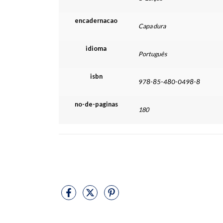
encadernacao
Capa dura
idioma
Português
isbn
978-85-480-0498-8
no-de-paginas
180