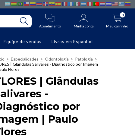
0
Atendimento
Minha conta
Meu carrinho
Equipe de vendas
Livros em Espanhol
cio
>
Especialidades
>
Odontologia
>
Patologia
>
ORES | Glândulas Salivares - Diagnóstico por Imagem
aulo Flores
FLORES | Glândulas
alivares -
iagnóstico por
Imagem | Paulo
lores