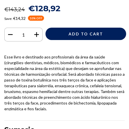
€128,92
€143,24
€14,32
Save:
10
% OFF
Esse livro e destinado aos profissionais da área da saúde
(cirurgiões-dentistas, médicos, biomédicos e farmacêuticos com
especialidade na área da estética) que desejam se aprofundar nas
técnicas de harmonização orofacial. Será abordado técnicas passo a
passo de toxina botulínica nos três terços da face e aplicações
terapêuticas para sialorréia, enxaqueca crônica, cefaleia tensional,
bruxismo, espasmo hemifacial dentre outras terapias. Também será
abordado técnicas de preenchimento com ácido hialurônico nos
três terços da face, procedimentos de bichectomia, lipopapada
enzimática e fios faciais.