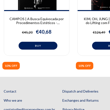
CAMPOS | A Busca Equivocada por
KIM, OH, JUNG | A
Procedimentos Estéticos -
do Lifting com F
Transtorno Dismórfico Corporal |
Anatomia de 
João Heli de Campos
Bongcheol Kim
€40,68
€45,20
€126,49
Wonsu
10% OFF
10% OFF
Contact
Dispatch and Deliveries
Who we are
Exchanges and Returns
contato@editoranapoleao.com.br
Privacy Notice