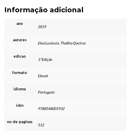
Informação adicional
ano
2019
autores
Eloá Luvizuto, Thallita Queiroz
edicao
1ª Edição
formato
Ebook
idioma
Português
isbn
9788548001932
no-de-paginas
512