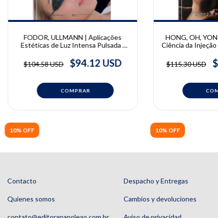
FODOR, ULLMANN | Aplicações
HONG, OH, YONG
Estéticas de Luz Intensa Pulsada |
Ciência da Injeçã
Lucian Fodor e Yehuda Ullmann
| Giwoong Hong
Bongcheol Kim
$94.12 USD
$
$104.58 USD
$115.30 USD
10% OFF
10% OFF
Contacto
Despacho y Entregas
Quienes somos
Cambios y devoluciones
contato@editoranapoleao.com.br
Aviso de privacidad