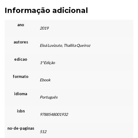
Informação adicional
ano
2019
autores
Eloá Luvizuto, Thallita Queiroz
edicao
1ª Edição
formato
Ebook
idioma
Português
isbn
9788548001932
no-de-paginas
512