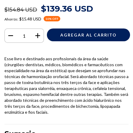
$139.36 USD
$154.84 USD
$15.48 USD
Ahorrás:
10
% OFF
Esse livro e destinado aos profissionais da área da saúde
(cirurgiões-dentistas, médicos, biomédicos e farmacêuticos com
especialidade na área da estética) que desejam se aprofundar nas
técnicas de harmonização orofacial. Será abordado técnicas passo a
passo de toxina botulínica nos três terços da face e aplicações
terapêuticas para sialorréia, enxaqueca crônica, cefaleia tensional,
bruxismo, espasmo hemifacial dentre outras terapias. Também será
abordado técnicas de preenchimento com ácido hialurônico nos
três terços da face, procedimentos de bichectomia, lipopapada
enzimática e fios faciais.