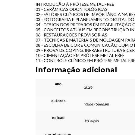
INTRODUÇÃO À PRÓTESE METAL FREE
01 - CERÂMICAS ODONTOLÓGICAS
02 - FATORES CLÍNICOS DE IMPORTÂNCIA NA R
03 - FOTOGRAFIA E PLANEJAMENTO DIGITAL DO
04 - DESIGN DOS PREPAROS EM REABILITAÇÃO 
05 - CONCEITOS ATUAIS EM RECONSTRUÇÃO I
06 - RESTAURAÇÕES PROVISÓRIAS
07 - TÉCNICAS E MATERIAIS DE MOLDAGEM PA
08 - ESCOLHA DE COR E COMUNICAÇÃO COM O
09 - PROVA DE COPING, INFRAESTRUTURA E CE
10 - CIMENTAÇÃO EM PRÓTESE METAL FREE
11 - CONTROLE CLÍNICO EM PRÓTESE METAL FR
Informação adicional
ano
2026
autores
Valdey Suedam
edicao
1ª Edição
encadernacao