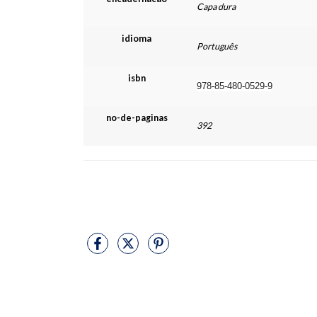
Capa dura
idioma
Português
isbn
978-85-480-0529-9
no-de-paginas
392