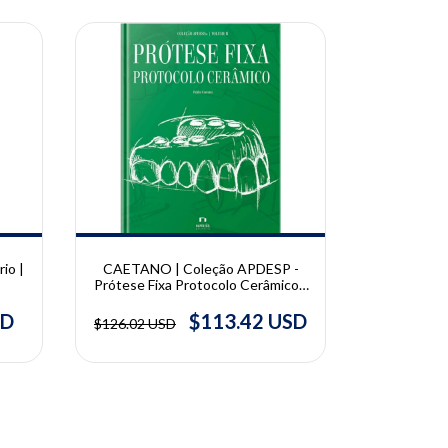
10% OFF
10% OFF
io |
CAETANO | Coleção APDESP -
BRAZ, 
Prótese Fixa Protocolo Cerâmico -
Descomplic
Vol. II | Pablio Caetano
Perguntas e
| Denise 
SD
$113.42 USD
$126.02 USD
$190.74 U
Julio Reb