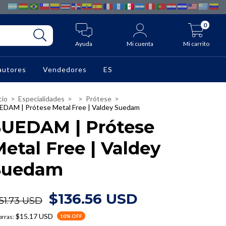
0
Ayuda
Mi cuenta
Mi carrito
autores
Vendedores
ES
cio
>
Especialidades
>
>
Prótese
>
EDAM | Prótese Metal Free | Valdey Suedam
SUEDAM | Prótese
etal Free | Valdey
Suedam
$136.56 USD
51.73 USD
$15.17 USD
rras:
10
% OFF