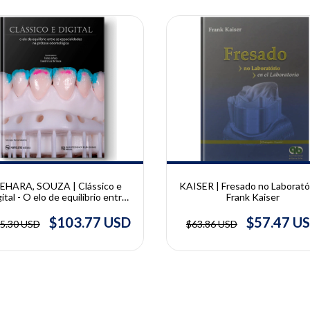
10% OFF
EHARA, SOUZA | Clássico e
KAISER | Fresado no Laboratór
ital - O elo de equilíbrio entre
Frank Kaiser
s especialidades na prótese
dentária | Toshio Uehara e
$103.77 USD
$57.47 U
5.30 USD
$63.86 USD
Evandro Luiz de Sousa