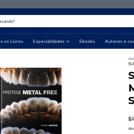
s os Livros
Especialidades
Ebooks
Autores e co
Ini
SU
M
$1
Aho