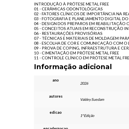
INTRODUÇÃO À PRÓTESE METAL FREE
01 - CERÂMICAS ODONTOLÓGICAS
02 - FATORES CLÍNICOS DE IMPORTÂNCIA NA R
03 - FOTOGRAFIA E PLANEJAMENTO DIGITAL DO
04 - DESIGN DOS PREPAROS EM REABILITAÇÃO 
05 - CONCEITOS ATUAIS EM RECONSTRUÇÃO I
06 - RESTAURAÇÕES PROVISÓRIAS
07 - TÉCNICAS E MATERIAIS DE MOLDAGEM PA
08 - ESCOLHA DE COR E COMUNICAÇÃO COM O
09 - PROVA DE COPING, INFRAESTRUTURA E CE
10 - CIMENTAÇÃO EM PRÓTESE METAL FREE
11 - CONTROLE CLÍNICO EM PRÓTESE METAL FR
Informação adicional
ano
2026
autores
Valdey Suedam
edicao
1ª Edição
encadernacao