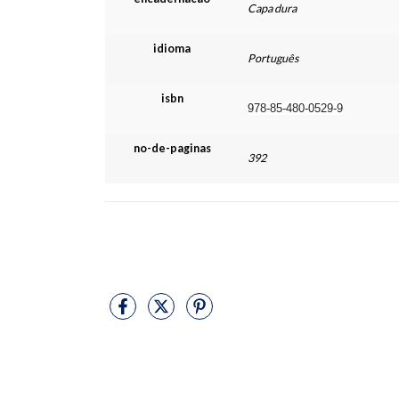
Capa dura
idioma
Português
isbn
978-85-480-0529-9
no-de-paginas
392