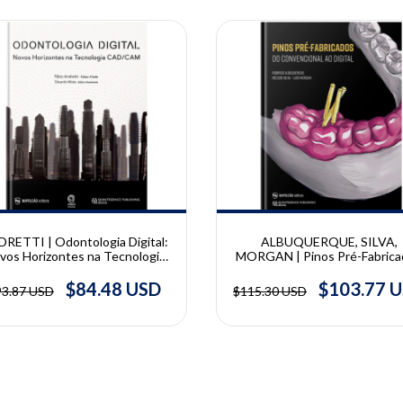
10% OFF
RETTI | Odontologia Digital:
ALBUQUERQUE, SILVA,
vos Horizontes na Tecnologia
MORGAN | Pinos Pré-Fabrica
CAD/CAM | Fabio Andretti
do Convencional ao Digital 
Rodrigo Albuquerque - Nels
$84.48 USD
$103.77 
93.87 USD
$115.30 USD
Silva - Luís Morgan