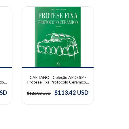
10% OFF
10% OFF
CAETANO | Coleção APDESP -
CELES
dos
Prótese Fixa Protocolo Cerâmico -
Odontolo
|
Vol. II | Pablio Caetano
Mar
on
USD
$113.42 USD
$126.02 USD
$128.16 U