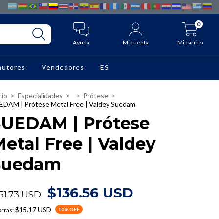
0
Ayuda
Mi cuenta
Mi carrito
autores
Vendedores
ES
cio
>
Especialidades
>
>
Prótese
>
EDAM | Prótese Metal Free | Valdey Suedam
SUEDAM | Prótese
etal Free | Valdey
Suedam
$136.56 USD
51.73 USD
$15.17 USD
rras:
10
% OFF