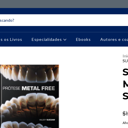
s os Livros
Especialidades
Ebooks
Autores e co
Ini
SU
M
$1
Aho