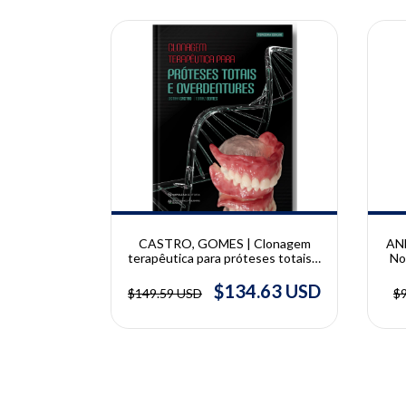
10% OFF
10% OFF
e técnicas
CASTRO, GOMES | Clonagem
AND
ia clínico |
terapêutica para próteses totais e
No
nior
overdentures | Osmar Castro,
Tomaz Gomes
62 USD
$134.63 USD
$149.59 USD
$