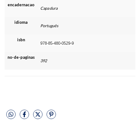
encadernacao
Capa dura
idioma
Português
isbn
978-85-480-0529-9
no-de-paginas
392