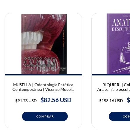
MUSELLA | Odontologia Estética
RIQUIERI | Co
Contemporânea | Vicenzo Musella
Anatomia e escultur
2° Edição | H
$82.56 USD
$
$91.73 USD
$158.16 USD