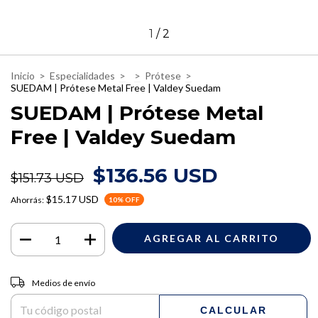
1
/
2
Inicio
>
Especialidades
>
>
Prótese
>
SUEDAM | Prótese Metal Free | Valdey Suedam
SUEDAM | Prótese Metal
Free | Valdey Suedam
$136.56 USD
$151.73 USD
$15.17 USD
Ahorrás:
10
% OFF
Entregas para el CP:
CAMBIAR CP
Medios de envío
CALCULAR