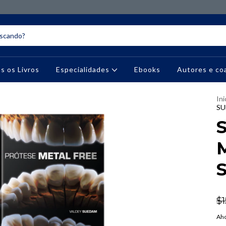
s os Livros
Especialidades
Ebooks
Autores e co
Ini
SU
M
$1
Aho