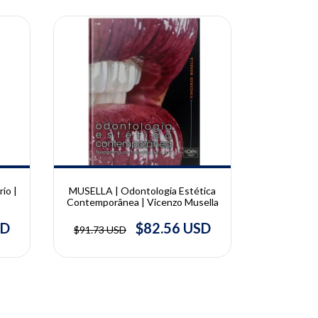
10% OFF
10% OFF
io |
MUSELLA | Odontologia Estética
MORETTI |
Contemporânea | Vicenzo Musella
de moldagem
Joã
SD
$82.56 USD
$91.73 USD
$89.58 U