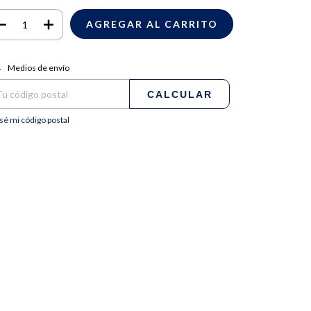
regas para el CP:
CAMBIAR CP
Medios de envío
CALCULAR
sé mi código postal