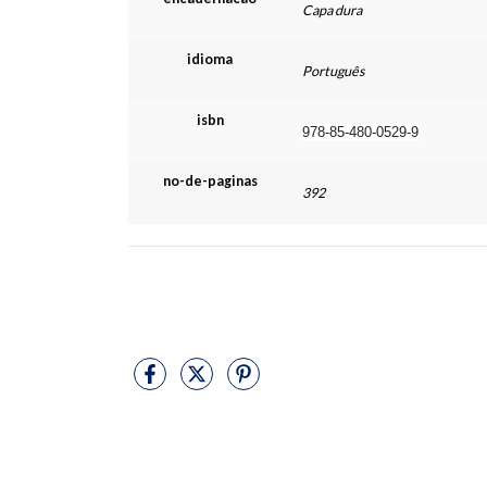
Capa dura
idioma
Português
isbn
978-85-480-0529-9
no-de-paginas
392