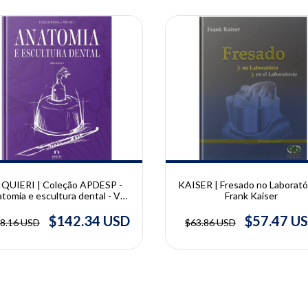
10% OFF
IQUIERI | Coleção APDESP -
KAISER | Fresado no Laboratór
tomia e escultura dental - Vol.
Frank Kaiser
I - 2° Edição | Hilton Riquieri
$142.34 USD
$57.47 U
8.16 USD
$63.86 USD