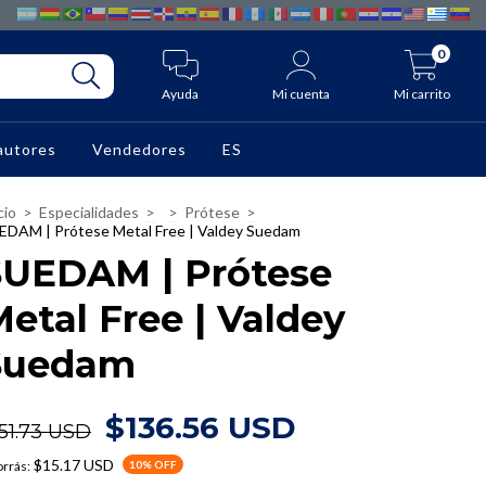
0
Ayuda
Mi cuenta
Mi carrito
autores
Vendedores
ES
cio
>
Especialidades
>
>
Prótese
>
EDAM | Prótese Metal Free | Valdey Suedam
SUEDAM | Prótese
etal Free | Valdey
Suedam
$136.56 USD
51.73 USD
$15.17 USD
rrás:
10
% OFF