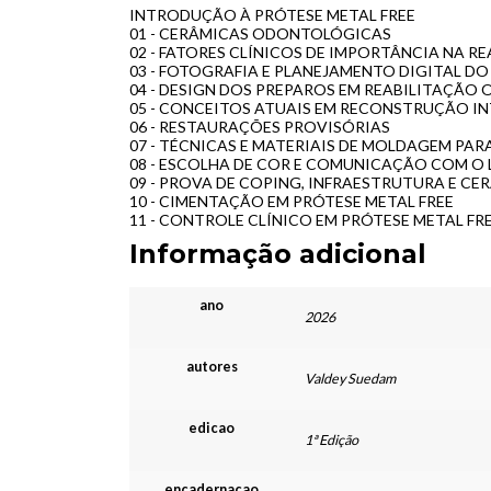
INTRODUÇÃO À PRÓTESE METAL FREE
01 - CERÂMICAS ODONTOLÓGICAS
02 - FATORES CLÍNICOS DE IMPORTÂNCIA NA R
03 - FOTOGRAFIA E PLANEJAMENTO DIGITAL DO
04 - DESIGN DOS PREPAROS EM REABILITAÇÃO 
05 - CONCEITOS ATUAIS EM RECONSTRUÇÃO I
06 - RESTAURAÇÕES PROVISÓRIAS
07 - TÉCNICAS E MATERIAIS DE MOLDAGEM PA
08 - ESCOLHA DE COR E COMUNICAÇÃO COM O
09 - PROVA DE COPING, INFRAESTRUTURA E CE
10 - CIMENTAÇÃO EM PRÓTESE METAL FREE
11 - CONTROLE CLÍNICO EM PRÓTESE METAL FR
Informação adicional
ano
2026
autores
Valdey Suedam
edicao
1ª Edição
encadernacao