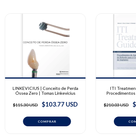
LINKEVICIUS | Conceito de Perda
ITI Treatment
Óssea Zero | Tomas Linkevicius
Procedimentos
Rebordo para 
Impl
$103.77 USD
$
$115.30 USD
$210.03 USD